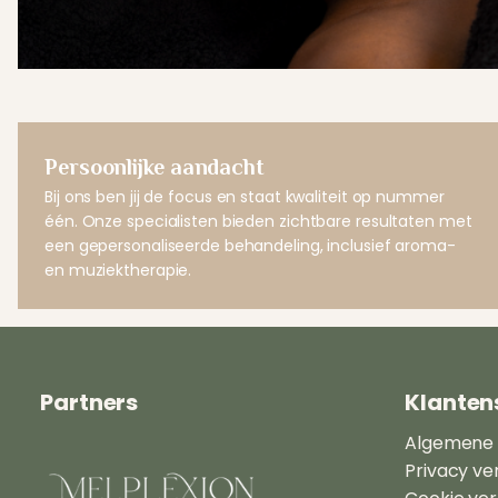
Persoonlijke aandacht
Bij ons ben jij de focus en staat kwaliteit op nummer
één. Onze specialisten bieden zichtbare resultaten met
een gepersonaliseerde behandeling, inclusief aroma-
en muziektherapie.
Partners
Klanten
Algemene
Privacy ve