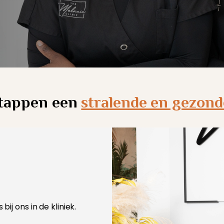
stappen een
stralende en gezond
ij ons in de kliniek.