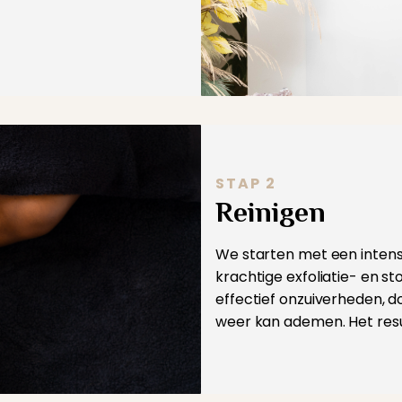
STAP 2
Reinigen
We starten met een intensi
krachtige exfoliatie- en s
effectief onzuiverheden, do
weer kan ademen. Het result